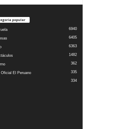
egoría popular
6940
uela
6405
esas
6363
o
1482
táculos
362
rno
335
 Oficial El Peruano
334