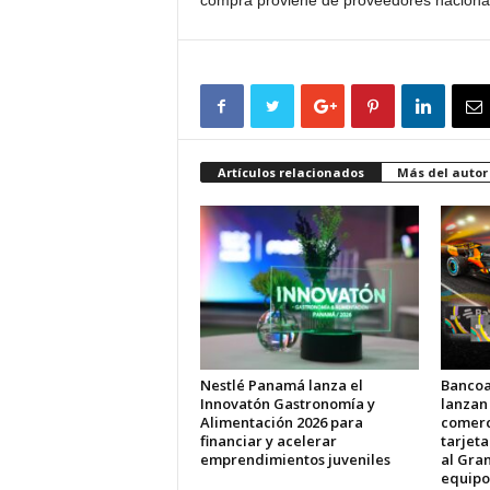
compra proviene de proveedores nacional
Artículos relacionados
Más del autor
Nestlé Panamá lanza el
Bancoa
Innovatón Gastronomía y
lanzan
Alimentación 2026 para
comerci
financiar y acelerar
tarjet
emprendimientos juveniles
al Gran
equipo