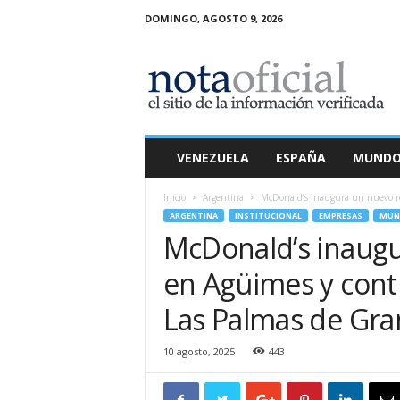
DOMINGO, AGOSTO 9, 2026
N
o
t
a
O
f
i
VENEZUELA
ESPAÑA
MUND
c
i
Inicio
Argentina
McDonald’s inaugura un nuevo re
a
ARGENTINA
INSTITUCIONAL
EMPRESAS
MUN
l
McDonald’s inaugu
en Agüimes y cont
Las Palmas de Gra
10 agosto, 2025
443