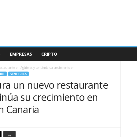
O
EMPRESAS
CRIPTO
staurante en Agüimes y continúa su crecimiento en...
DO
VENEZUELA
ra un nuevo restaurante
inúa su crecimiento en
n Canaria