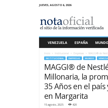
JUEVES, AGOSTO 6, 2026
N
o
t
a
O
f
i
VENEZUELA
ESPAÑA
MUND
c
i
Inicio
Institucional
Empresas
MAGGI® de Nestlé®
a
INSTITUCIONAL
EMPRESAS
MUNDO
VENEZU
l
MAGGI® de Nestlé®
Millonaria, la pro
35 Años en el paí
en Margarita
15 agosto, 2025
420