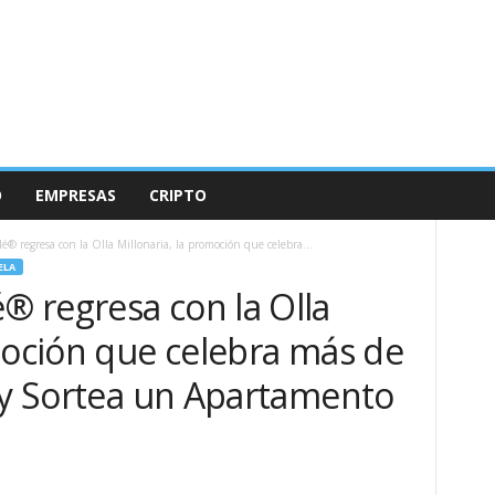
O
EMPRESAS
CRIPTO
 regresa con la Olla Millonaria, la promoción que celebra...
ELA
 regresa con la Olla
moción que celebra más de
s y Sortea un Apartamento