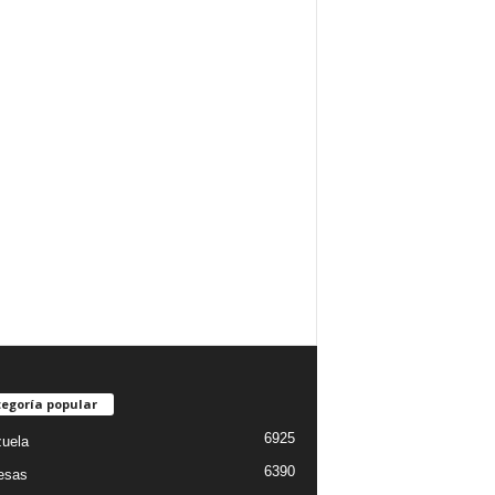
egoría popular
6925
uela
6390
esas