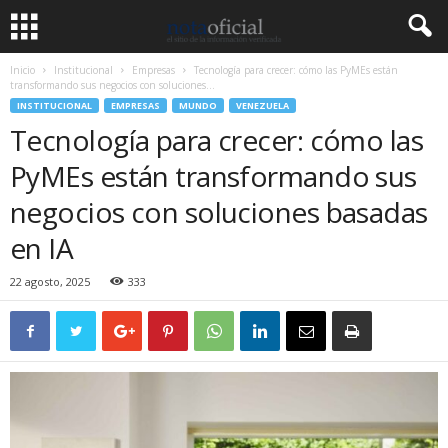
Inicio
Institucional
Empresas
Tecnología para crecer: cómo las PyMEs están
transformando sus negocios con soluciones...
INSTITUCIONAL
EMPRESAS
MUNDO
VENEZUELA
Tecnología para crecer: cómo las
PyMEs están transformando sus
negocios con soluciones basadas
en IA
22 agosto, 2025
333