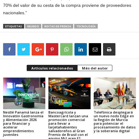
70% del valor de su cesta de la compra proviene de proveedores
nacionales.”
ETIQUETAS
MUNDO
NOTAS DE PRENSA
TECNOLOGÍA
Artículos relacionados
Más del autor
Nestlé Panamá lanza el
Bancoagrícola y
Telefónica desplegará
Innovatón Gastronomía
Mastercard lanzan una
un nuevo nodo Edge en
y Alimentación 2026
promoción comercial
la Región de Murcia
para financiar y
para llevar a
para potenciar el
acelerar
tarjetahabientes
procesamiento de datos
emprendimientos
salvadoreños al Gran
y la soberanía digital
juveniles
Premio de Brasil con el
equipo McLaren F1