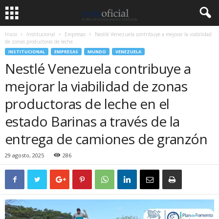
Inicio
Institucional
Empresas
Nestlé Venezuela contribuye a mejorar la viabilidad
de zonas productoras de leche...
INSTITUCIONAL
EMPRESAS
MUNDO
VENEZUELA
Nestlé Venezuela contribuye a
mejorar la viabilidad de zonas
productoras de leche en el
estado Barinas a través de la
entrega de camiones de granzón
29 agosto, 2025
286