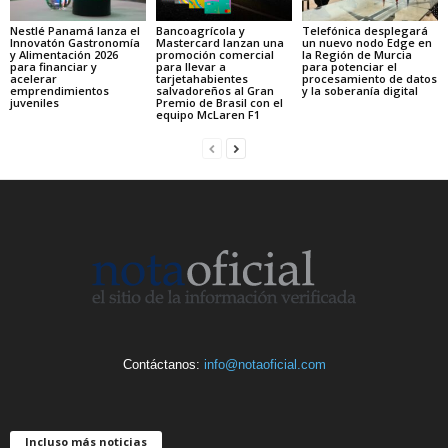
Nestlé Panamá lanza el
Bancoagrícola y
Telefónica desplegará
Innovatón Gastronomía
Mastercard lanzan una
un nuevo nodo Edge en
y Alimentación 2026
promoción comercial
la Región de Murcia
para financiar y
para llevar a
para potenciar el
acelerar
tarjetahabientes
procesamiento de datos
emprendimientos
salvadoreños al Gran
y la soberanía digital
juveniles
Premio de Brasil con el
equipo McLaren F1
Contáctanos:
info@notaoficial.com
Incluso más noticias