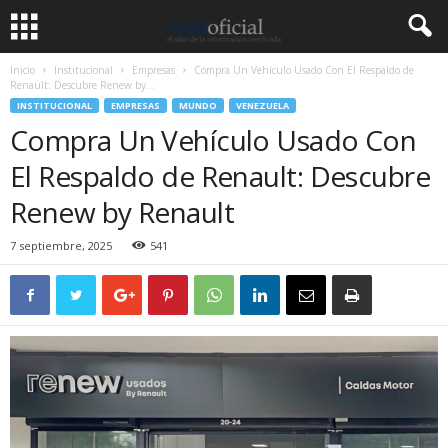
Inicio
Institucional
Empresas
Compra Un Vehículo Usado Con El Respaldo de
Renault: Descubre Renew by...
INSTITUCIONAL
EMPRESAS
MUNDO
VENEZUELA
Compra Un Vehículo Usado Con
El Respaldo de Renault: Descubre
Renew by Renault
7 septiembre, 2025
541