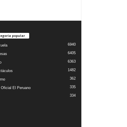
egoría popular
6940
uela
6405
esas
6363
o
1482
táculos
362
rno
335
 Oficial El Peruano
334