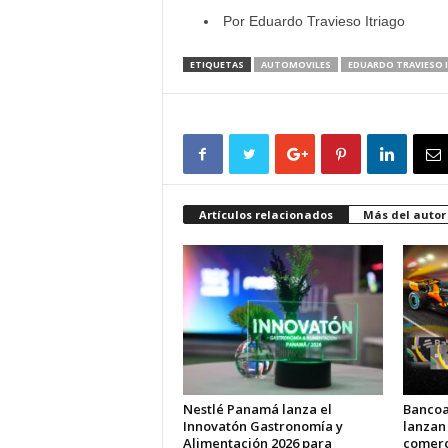
Por Eduardo Travieso Itriago
ETIQUETAS
AUTOMOVILES
EDUARDO TRAVIESO 
Artículos relacionados
Más del autor
Nestlé Panamá lanza el
Bancoa
Innovatón Gastronomía y
lanzan
Alimentación 2026 para
comerci