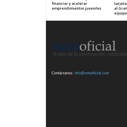
financiar y acelerar
tarjet
emprendimientos juveniles
al Gran
equipo
Contáctanos:
info@notaoficial.com