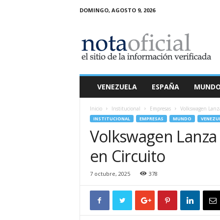
DOMINGO, AGOSTO 9, 2026
N
o
t
a
O
f
i
VENEZUELA
ESPAÑA
MUND
c
i
Inicio
Institucional
Empresas
Volkswagen Lanza
a
INSTITUCIONAL
EMPRESAS
MUNDO
VENEZU
l
Volkswagen Lanza
en Circuito
7 octubre, 2025
378