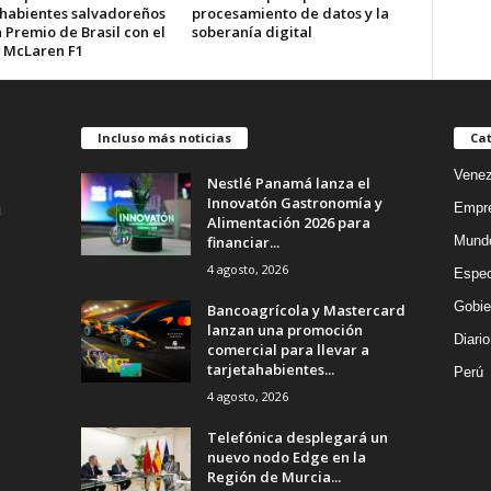
ahabientes salvadoreños
procesamiento de datos y la
 Premio de Brasil con el
soberanía digital
 McLaren F1
Incluso más noticias
Cat
Venez
Nestlé Panamá lanza el
Innovatón Gastronomía y
Empr
Alimentación 2026 para
financiar...
Mund
4 agosto, 2026
Espec
Gobie
Bancoagrícola y Mastercard
lanzan una promoción
Diario
comercial para llevar a
tarjetahabientes...
Perú
4 agosto, 2026
Telefónica desplegará un
nuevo nodo Edge en la
Región de Murcia...