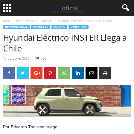
Inicio
Institucional
Empresas
Hyundai Eléctrico INSTER Llega a Chile
INSTITUCIONAL
EMPRESAS
MUNDO
VENEZUELA
Hyundai Eléctrico INSTER Llega a
Chile
10 octubre, 2025
356
Por Eduardo Travieso Itriago