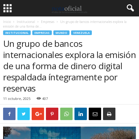
Inicio
Institucional
Empresas
Un grupo de bancos internacionales explora la
emisión de una forma de...
INSTITUCIONAL
EMPRESAS
MUNDO
VENEZUELA
Un grupo de bancos
internacionales explora la emisión
de una forma de dinero digital
respaldada íntegramente por
reservas
11 octubre, 2025
407