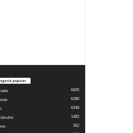
egoría popular
6925
uela
6390
esas
6348
o
1482
táculos
362
rno