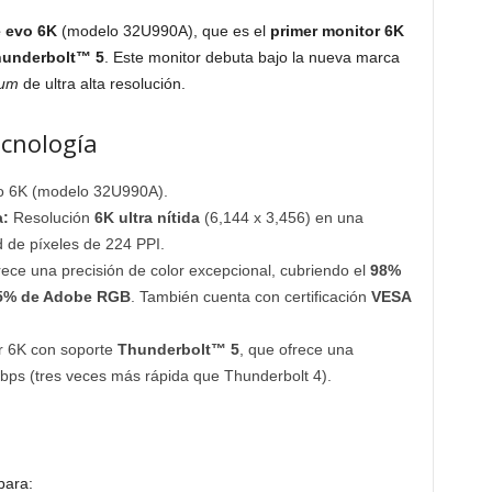
e evo 6K
(modelo 32U990A), que es el
primer monitor 6K
underbolt™ 5
. Este monitor debuta bajo la nueva marca
ium
de ultra alta resolución.
ecnología
o 6K (modelo 32U990A).
a:
Resolución
6K ultra nítida
(6,144 x 3,456) en una
 de píxeles de 224 PPI.
rece una precisión de color excepcional, cubriendo el
98%
5% de Adobe RGB
. También cuenta con certificación
VESA
r 6K con soporte
Thunderbolt™ 5
, que ofrece una
bps (tres veces más rápida que Thunderbolt 4).
para: