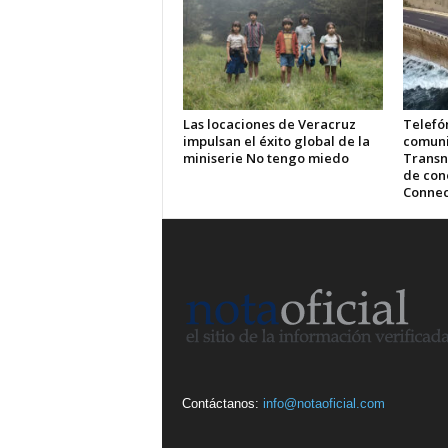
Las locaciones de Veracruz
Telefón
impulsan el éxito global de la
comuni
miniserie No tengo miedo
Transn
de cone
Connec
Contáctanos:
info@notaoficial.com