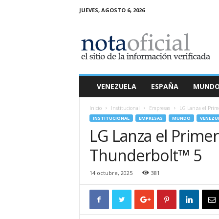
JUEVES, AGOSTO 6, 2026
N
o
t
a
O
f
i
VENEZUELA
ESPAÑA
MUND
c
i
Inicio
Institucional
Empresas
LG Lanza el Prim
a
INSTITUCIONAL
EMPRESAS
MUNDO
VENEZU
l
LG Lanza el Prime
Thunderbolt™ 5
14 octubre, 2025
381