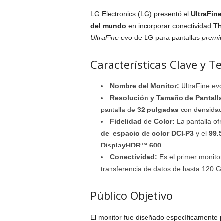
LG Electronics (LG) presentó el
UltraFin
del mundo
en incorporar conectividad
Th
UltraFine evo
de LG para pantallas
prem
Características Clave y T
Nombre del Monitor:
UltraFine ev
Resolución y Tamaño de Pantall
pantalla de
32 pulgadas
con densidad
Fidelidad de Color:
La pantalla of
del espacio de color DCI-P3
y el
99.
DisplayHDR™ 600
.
Conectividad:
Es el primer monito
transferencia de datos de hasta 120 G
Público Objetivo
El monitor fue diseñado específicamente 