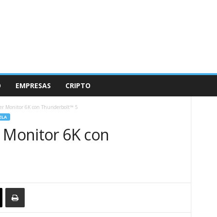
O
EMPRESAS
CRIPTO
er Monitor 6K con Thunderbolt™ 5
ELA
r Monitor 6K con