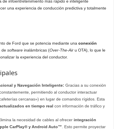
de infoentretenimiento más rápido e inteligente
cer una experiencia de conducción predictiva y totalmente
.
ento de Ford que se potencia mediante una
conexión
s de
software
inalámbricas (
Over-The-Air
u OTA), lo que le
nalizar la experiencia del conductor.
ipales
ional y Navegación Inteligente:
Gracias a su conexión
 constantemente, permitiendo al conductor interactuar
cafeterías cercanas») en lugar de comandos rígidos. Esta
ctualizados en tiempo real
con información de tráfico y
limina la necesidad de cables al ofrecer
integración
pple CarPlay® y Android Auto™
. Esto permite proyectar