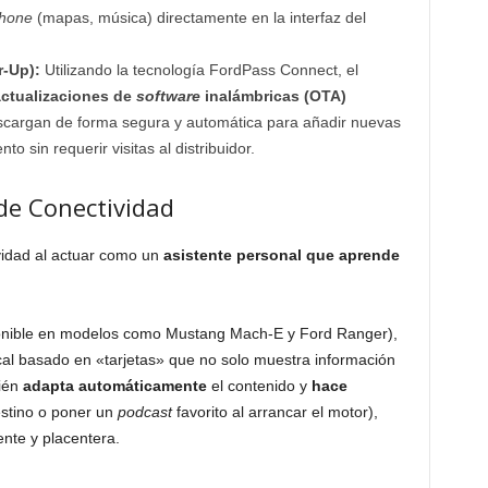
hone
(mapas, música) directamente en la interfaz del
-Up):
Utilizando la tecnología FordPass Connect, el
ctualizaciones de
software
inalámbricas (OTA)
scargan de forma segura y automática para añadir nuevas
to sin requerir visitas al distribuidor.
 de Conectividad
vidad al actuar como un
asistente personal que aprende
onible en modelos como Mustang Mach-E y Ford Ranger),
tical basado en «tarjetas» que no solo muestra información
bién
adapta automáticamente
el contenido y
hace
stino o poner un
podcast
favorito al arrancar el motor),
nte y placentera.