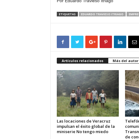
Por Eduardo Travieso Itriago
ETIQUETAS
EDUARDO TRAVIESO ITRIAGO
EMPRE
Artículos relacionados
Más del autor
Las locaciones de Veracruz
Telefón
impulsan el éxito global de la
comuni
miniserie No tengo miedo
Transn
de cone