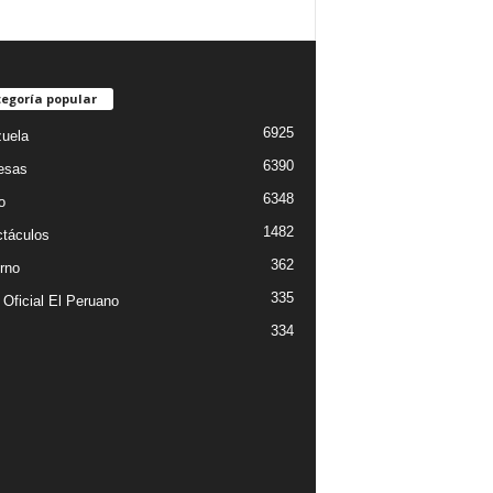
egoría popular
6925
uela
6390
esas
6348
o
1482
táculos
362
rno
335
 Oficial El Peruano
334