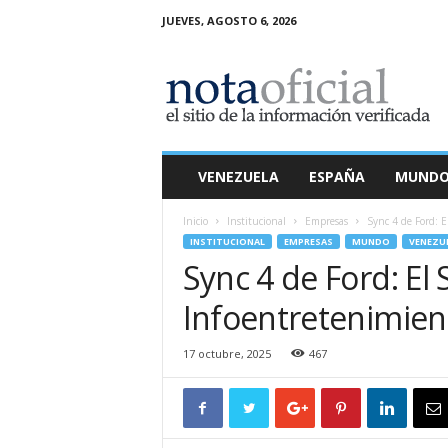
JUEVES, AGOSTO 6, 2026
N
o
t
a
O
f
i
VENEZUELA
ESPAÑA
MUND
c
i
Inicio
Institucional
Empresas
Sync 4 de Ford: E
a
INSTITUCIONAL
EMPRESAS
MUNDO
VENEZU
l
Sync 4 de Ford: El
Infoentretenimient
17 octubre, 2025
467