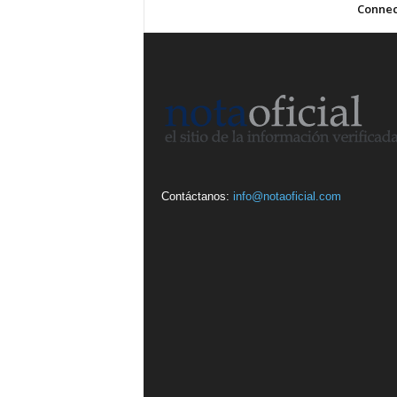
Connec
Contáctanos:
info@notaoficial.com