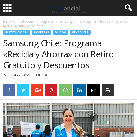
Inicio
Institucional
Empresas
Samsung Chile: Programa «Recicla y Ahorra» con
Retiro Gratuito y Descuentos
INSTITUCIONAL
EMPRESAS
MUNDO
VENEZUELA
Samsung Chile: Programa
«Recicla y Ahorra» con Retiro
Gratuito y Descuentos
29 octubre, 2025
450