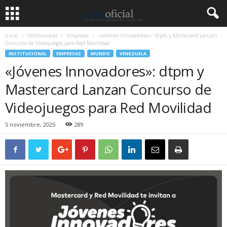
Inicio
Institucional
Empresas
«Jóvenes Innovadores»: dtpm y Mastercard Lanzan
Concurso de Videojuegos para Red Movilidad
INSTITUCIONAL
EMPRESAS
MUNDO
VENEZUELA
«Jóvenes Innovadores»: dtpm y
Mastercard Lanzan Concurso de
Videojuegos para Red Movilidad
5 noviembre, 2025
289