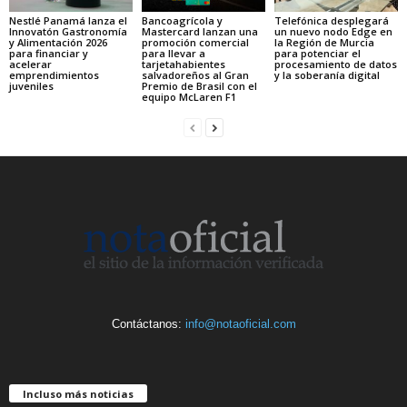
Nestlé Panamá lanza el
Bancoagrícola y
Telefónica desplegará
Innovatón Gastronomía
Mastercard lanzan una
un nuevo nodo Edge en
y Alimentación 2026
promoción comercial
la Región de Murcia
para financiar y
para llevar a
para potenciar el
acelerar
tarjetahabientes
procesamiento de datos
emprendimientos
salvadoreños al Gran
y la soberanía digital
juveniles
Premio de Brasil con el
equipo McLaren F1
Contáctanos:
info@notaoficial.com
Incluso más noticias