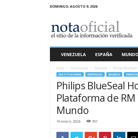
DOMINGO, AGOSTO 9, 2026
N
o
t
a
O
f
i
VENEZUELA
ESPAÑA
MUND
c
i
Inicio
Institucional
Empresas
Philips BlueSeal 
a
INSTITUCIONAL
EMPRESAS
MUNDO
VENEZU
l
Philips BlueSeal H
Plataforma de RM 3
Mundo
16 enero, 2026
391