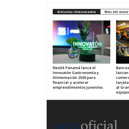
Artículos relacionados
Más del autor
Nestlé Panamá lanza el
Bancoa
Innovatón Gastronomía y
lanzan
Alimentación 2026 para
comerci
financiar y acelerar
tarjet
emprendimientos juveniles
al Gran
equipo