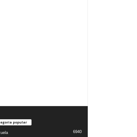
egoría popular
6940
uela