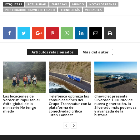
ETIQUETAS
ACTUALIDAD
EMPRESAS
MUNDO
NOTAS DE PRENSA
POR EDUARDO TRAVIESO ITRIAGO
TECNOLOGÍA
VENEZUELA
Artículos relacionados
Más del autor
Las locaciones de
Telefónica optimiza las
Chevrolet presenta
Veracruz impulsan el
comunicaciones del
Silverado 1500 2027 de
éxito global de la
Grupo Transnatur con la
nueva generación, la
miniserie No tengo
plataforma de
Silverado más poderosa
miedo
conectividad crítica
y avanzada de la
Titan Connect
historia