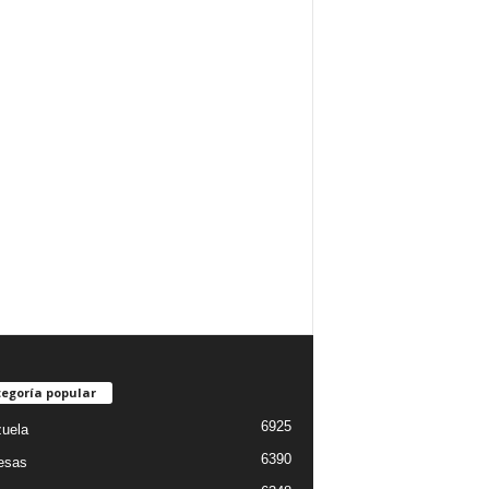
egoría popular
6925
uela
6390
esas