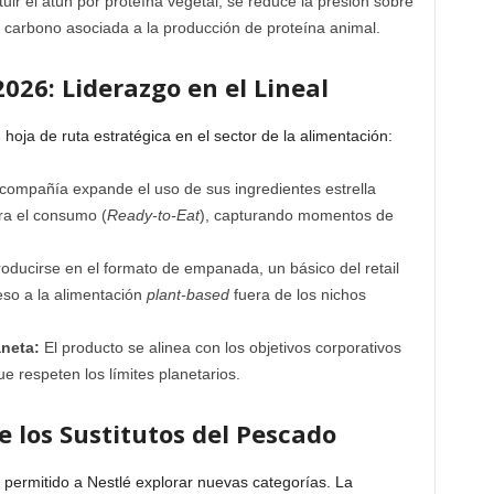
tuir el atún por proteína vegetal, se reduce la presión sobre
e carbono asociada a la producción de proteína animal.
026: Liderazgo en el Lineal
hoja de ruta estratégica en el sector de la alimentación:
compañía expande el uso de sus ingredientes estrella
ra el consumo (
Ready-to-Eat
), capturando momentos de
roducirse en el formato de empanada, un básico del retail
eso a la alimentación
plant-based
fuera de los nichos
neta:
El producto se alinea con los objetivos corporativos
 respeten los límites planetarios.
e los Sustitutos del Pescado
 permitido a Nestlé explorar nuevas categorías. La