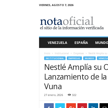
VIERNES, AGOSTO 7, 2026
N
o
t
a
O
f
i
VENEZUELA
ESPAÑA
MUND
c
i
Inicio
Institucional
Empresas
Nestlé Amplía su
a
INSTITUCIONAL
EMPRESAS
MUNDO
VENEZU
l
Nestlé Amplía su O
Lanzamiento de l
Vuna
27 enero, 2026
322