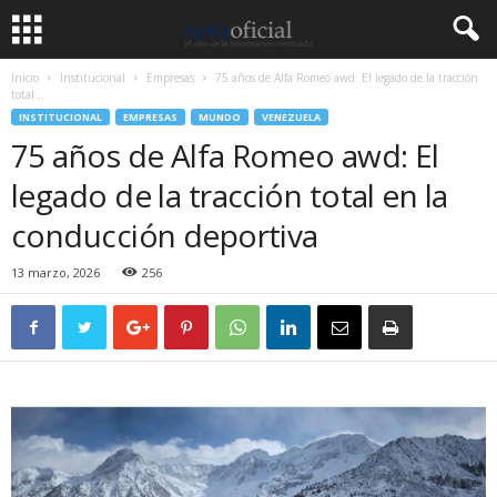
Inicio
Institucional
Empresas
75 años de Alfa Romeo awd: El legado de la tracción
total...
INSTITUCIONAL
EMPRESAS
MUNDO
VENEZUELA
75 años de Alfa Romeo awd: El
legado de la tracción total en la
conducción deportiva
13 marzo, 2026
256