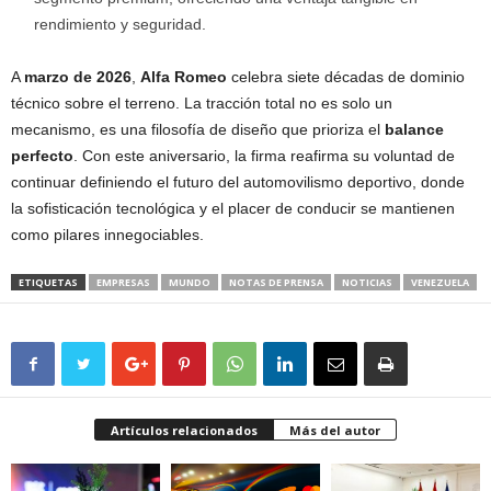
rendimiento y seguridad.
A
marzo de 2026
,
Alfa Romeo
celebra siete décadas de dominio
técnico sobre el terreno.
La tracción total no es solo un
mecanismo, es una filosofía de diseño que prioriza el
balance
perfecto
.
Con este aniversario, la firma reafirma su voluntad de
continuar definiendo el futuro del automovilismo deportivo, donde
la sofisticación tecnológica y el placer de conducir se mantienen
como pilares innegociables.
ETIQUETAS
EMPRESAS
MUNDO
NOTAS DE PRENSA
NOTICIAS
VENEZUELA
Artículos relacionados
Más del autor