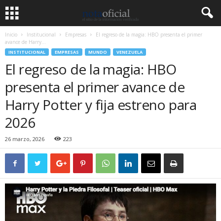
Inicio
Institucional
Empresas
El regreso de la magia: HBO presenta el primer
avance de Harry...
INSTITUCIONAL
EMPRESAS
MUNDO
VENEZUELA
El regreso de la magia: HBO
presenta el primer avance de
Harry Potter y fija estreno para
2026
26 marzo, 2026
223