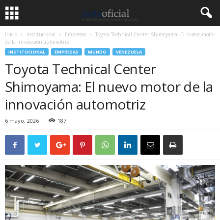
Inicio
Institucional
Empresas
Toyota Technical Center Shimoyama: El nuevo motor
de la innovación automotriz
INSTITUCIONAL
EMPRESAS
MUNDO
VENEZUELA
Toyota Technical Center
Shimoyama: El nuevo motor de la
innovación automotriz
6 mayo, 2026
187