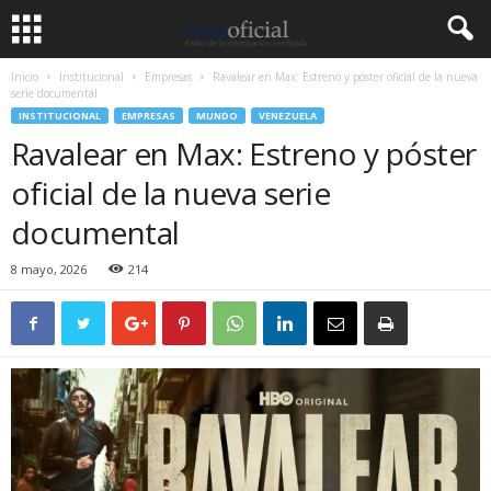
Inicio
Institucional
Empresas
Ravalear en Max: Estreno y póster oficial de la nueva
serie documental
INSTITUCIONAL
EMPRESAS
MUNDO
VENEZUELA
Ravalear en Max: Estreno y póster
oficial de la nueva serie
documental
8 mayo, 2026
214