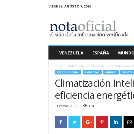
VIERNES, AGOSTO 7, 2026
N
o
t
a
O
f
i
VENEZUELA
ESPAÑA
MUND
c
i
Inicio
Institucional
Empresas
Climatización Int
a
INSTITUCIONAL
EMPRESAS
MUNDO
VENEZU
l
Climatización Inte
eficiencia energétic
11 mayo, 2026
164