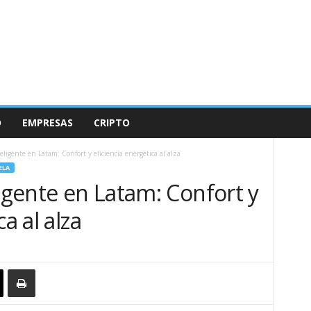
O
EMPRESAS
CRIPTO
eligente en Latam: Confort y eficiencia energética al alza
ELA
ligente en Latam: Confort y
a al alza