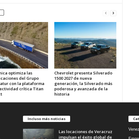
ica optimiza las
Chevrolet presenta Silverado
caciones del Grupo
1500 2027 de nueva
atur con la plataforma
generación, la Silverado más
ctividad crítica Titan
poderosa y avanzada de la
t
historia
Incluso más noticias
Cat
Venez
Las locaciones de Veracruz
impulsan el éxito global de
Empr