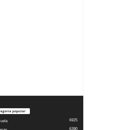
egoría popular
6925
uela
6390
esas