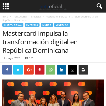
Inicio
Institucional
Empresas
Mastercard impulsa la transformación digital en
República Dominicana
INSTITUCIONAL
EMPRESAS
MUNDO
VENEZUELA
Mastercard impulsa la
transformación digital en
República Dominicana
12 mayo, 2026
165