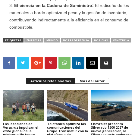
Eficiencia en la Cadena de Suministro:
El rediseño de los
materiales a bordo optimiza el peso y la gestión de inventario,
contribuyendo indirectamente a la eficiencia en el consumo de
combustible.
ETIQUETAS
EMPRESAS
MUNDO
NOTAS DE PRENSA
NOTICIAS
VENEZUELA
Artículos relacionados
Más del autor
Las locaciones de
Telefónica optimiza las
Chevrolet presenta
Veracruz impulsan el
comunicaciones del
Silverado 1500 2027 de
éxito global de la
Grupo Transnatur con la
nueva generación, la
miniserie No tengo
plataforma de
Silverado más poderosa