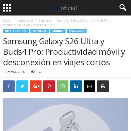
Inicio
Institucional
Empresas
Samsung Galaxy S26 Ultra y Buds4 Pro:
Productividad móvil y desconexión en...
INSTITUCIONAL
EMPRESAS
MUNDO
VENEZUELA
Samsung Galaxy S26 Ultra y
Buds4 Pro: Productividad móvil y
desconexión en viajes cortos
16 mayo, 2026
154