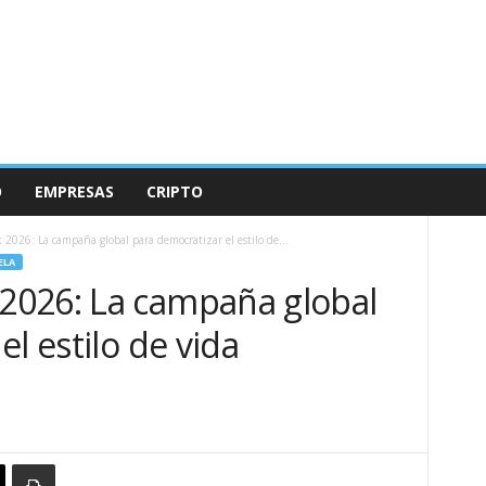
O
EMPRESAS
CRIPTO
026: La campaña global para democratizar el estilo de...
ELA
2026: La campaña global
l estilo de vida