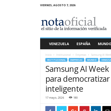
VIERNES, AGOSTO 7, 2026
N
o
t
a
O
f
i
VENEZUELA
ESPAÑA
MUND
c
i
Inicio
Institucional
Empresas
Samsung AI Week 2
a
INSTITUCIONAL
EMPRESAS
MUNDO
VENEZU
l
Samsung AI Week 
para democratizar e
inteligente
17 mayo, 2026
180