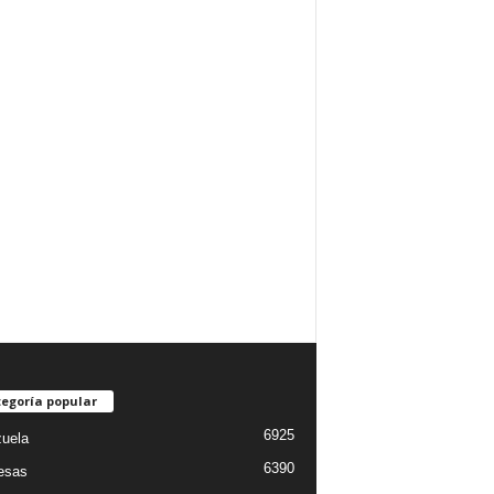
egoría popular
6925
uela
6390
esas