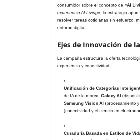
consumidor sobre el concepto de
«AI Liv
experiencia AI Living»
, la estrategia apu
resolver tareas cotidianas sin esfuerzo, m
entorno digital.
Ejes de Innovación de 
La campaña estructura la oferta tecnológi
experiencia y conectividad:
Unificación de Categorías Inteligen
de IA de la marca:
Galaxy AI
(disposit
Samsung Vision AI
(procesamiento y 
(conectividad y eficiencia en electro
Curaduría Basada en Estilos de Vid