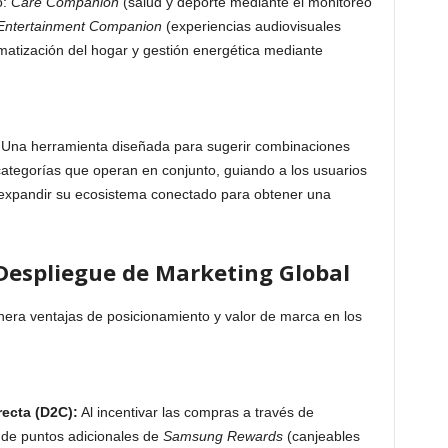
o:
Care Companion
(salud y deporte mediante el monitoreo
Entertainment Companion
(experiencias audiovisuales
atización del hogar y gestión energética mediante
Una herramienta diseñada para sugerir combinaciones
categorías que operan en conjunto, guiando a los usuarios
xpandir su ecosistema conectado para obtener una
 Despliegue de Marketing Global
era ventajas de posicionamiento y valor de marca en los
recta (D2C):
Al incentivar las compras a través de
de puntos adicionales de
Samsung Rewards
(canjeables