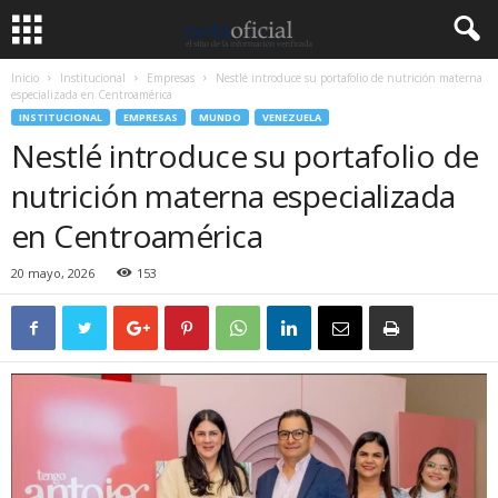
Inicio
Institucional
Empresas
Nestlé introduce su portafolio de nutrición materna
especializada en Centroamérica
INSTITUCIONAL
EMPRESAS
MUNDO
VENEZUELA
Nestlé introduce su portafolio de
nutrición materna especializada
en Centroamérica
20 mayo, 2026
153