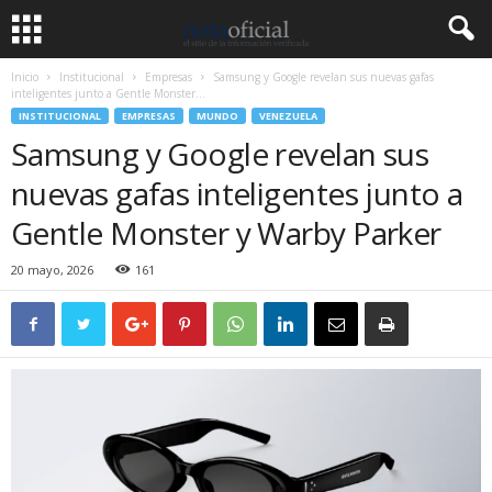
Inicio
Institucional
Empresas
Samsung y Google revelan sus nuevas gafas
inteligentes junto a Gentle Monster...
INSTITUCIONAL
EMPRESAS
MUNDO
VENEZUELA
Samsung y Google revelan sus
nuevas gafas inteligentes junto a
Gentle Monster y Warby Parker
20 mayo, 2026
161