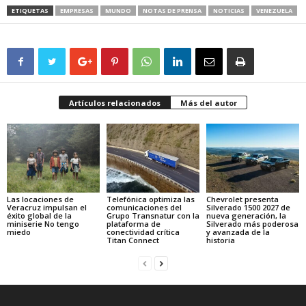
ETIQUETAS
EMPRESAS
MUNDO
NOTAS DE PRENSA
NOTICIAS
VENEZUELA
Artículos relacionados
Más del autor
Las locaciones de
Telefónica optimiza las
Chevrolet presenta
Veracruz impulsan el
comunicaciones del
Silverado 1500 2027 de
éxito global de la
Grupo Transnatur con la
nueva generación, la
miniserie No tengo
plataforma de
Silverado más poderosa
miedo
conectividad crítica
y avanzada de la
Titan Connect
historia