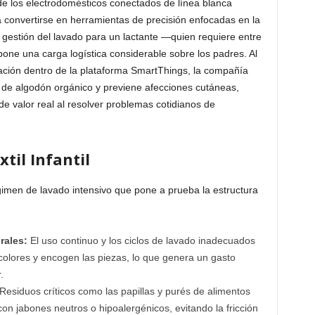
e los electrodomésticos conectados de línea blanca
a convertirse en herramientas de precisión enfocadas en la
a gestión del lavado para un lactante —quien requiere entre
one una carga logística considerable sobre los padres. Al
zación dentro de la plataforma SmartThings, la compañía
s de algodón orgánico y previene afecciones cutáneas,
e valor real al resolver problemas cotidianos de
til Infantil
gimen de lavado intensivo que pone a prueba la estructura
rales:
El uso continuo y los ciclos de lavado inadecuados
colores y encogen las piezas, lo que genera un gasto
.
Residuos críticos como las papillas y purés de alimentos
on jabones neutros o hipoalergénicos, evitando la fricción