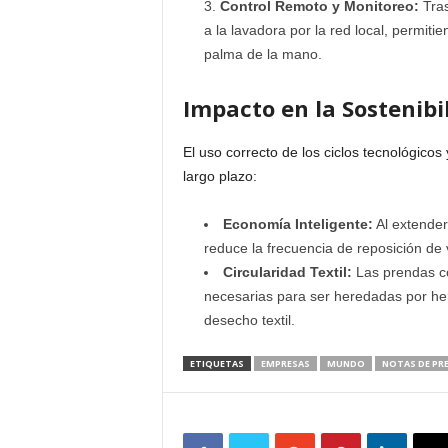
Control Remoto y Monitoreo:
Tras
a la lavadora por la red local, permiti
palma de la mano.
Impacto en la Sostenibi
El uso correcto de los ciclos tecnológico
largo plazo:
Economía Inteligente:
Al extender 
reduce la frecuencia de reposición de 
Circularidad Textil:
Las prendas c
necesarias para ser heredadas por h
desecho textil.
ETIQUETAS
EMPRESAS
MUNDO
NOTAS DE PR