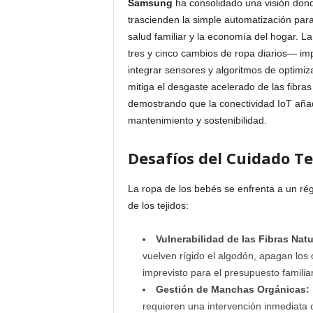
Samsung
ha consolidado una visión dond
trascienden la simple automatización par
salud familiar y la economía del hogar. L
tres y cinco cambios de ropa diarios— imp
integrar sensores y algoritmos de optimi
mitiga el desgaste acelerado de las fibra
demostrando que la conectividad IoT añad
mantenimiento y sostenibilidad.
Desafíos del Cuidado Tex
La ropa de los bebés se enfrenta a un ré
de los tejidos:
Vulnerabilidad de las Fibras Natu
vuelven rígido el algodón, apagan los 
imprevisto para el presupuesto familiar
Gestión de Manchas Orgánicas:
requieren una intervención inmediata c