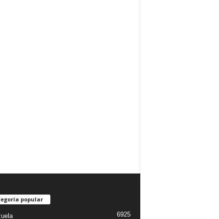
egoría popular
6925
uela