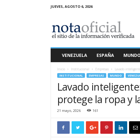
JUEVES, AGOSTO 6, 2026
N
o
t
a
O
f
i
VENEZUELA
ESPAÑA
MUND
c
i
Inicio
Institucional
Empresas
Lavado inteligente
a
INSTITUCIONAL
EMPRESAS
MUNDO
VENEZU
l
Lavado inteligente
protege la ropa y 
21 mayo, 2026
161