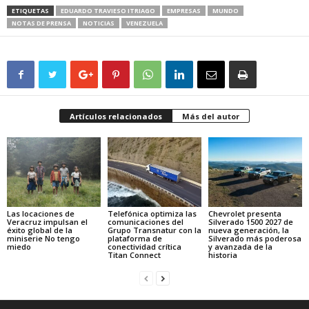
ETIQUETAS
EDUARDO TRAVIESO ITRIAGO
EMPRESAS
MUNDO
NOTAS DE PRENSA
NOTICIAS
VENEZUELA
Artículos relacionados
Más del autor
Las locaciones de
Telefónica optimiza las
Chevrolet presenta
Veracruz impulsan el
comunicaciones del
Silverado 1500 2027 de
éxito global de la
Grupo Transnatur con la
nueva generación, la
miniserie No tengo
plataforma de
Silverado más poderosa
miedo
conectividad crítica
y avanzada de la
Titan Connect
historia