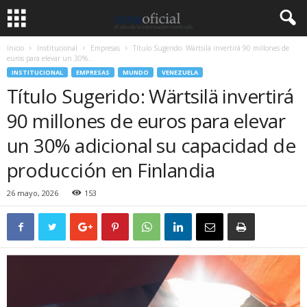
Inicio
Institucional
Empresas
Título Sugerido: Wärtsilä invertirá 90 millones de
euros para elevar un 30%...
INSTITUCIONAL
EMPRESAS
MUNDO
VENEZUELA
Título Sugerido: Wärtsilä invertirá
90 millones de euros para elevar
un 30% adicional su capacidad de
producción en Finlandia
26 mayo, 2026
153