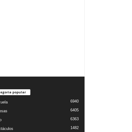
egoría popular
6940
uela
6405
esas
6363
o
1482
táculos