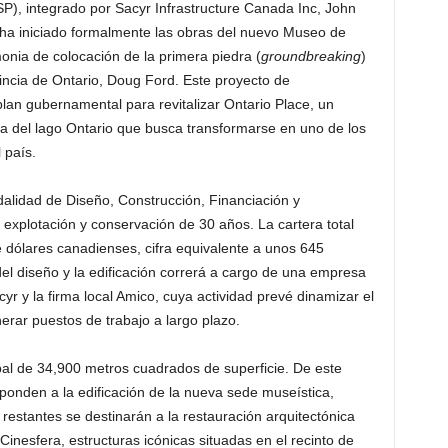
P), integrado por Sacyr Infrastructure Canada Inc, John
, ha iniciado formalmente las obras del nuevo Museo de
nia de colocación de la primera piedra (
groundbreaking
)
vincia de Ontario, Doug Ford. Este proyecto de
plan gubernamental para revitalizar Ontario Place, un
lla del lago Ontario que busca transformarse en uno de los
l país.
dalidad de Diseño, Construcción, Financiación y
xplotación y conservación de 30 años. La cartera total
 dólares canadienses, cifra equivalente a unos 645
del diseño y la edificación correrá a cargo de una empresa
cyr y la firma local Amico, cuya actividad prevé dinamizar el
erar puestos de trabajo a largo plazo.
bal de 34,900 metros cuadrados de superficie. De este
onden a la edificación de la nueva sede museística,
estantes se destinarán a la restauración arquitectónica
inesfera, estructuras icónicas situadas en el recinto de