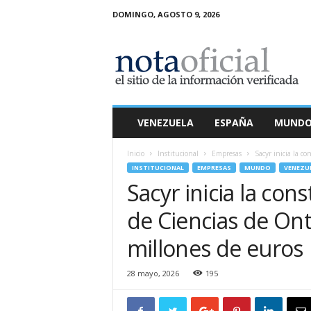
DOMINGO, AGOSTO 9, 2026
N
o
t
a
O
f
i
VENEZUELA
ESPAÑA
MUND
c
i
Inicio
Institucional
Empresas
Sacyr inicia la c
a
INSTITUCIONAL
EMPRESAS
MUNDO
VENEZU
l
Sacyr inicia la co
de Ciencias de On
millones de euros
28 mayo, 2026
195