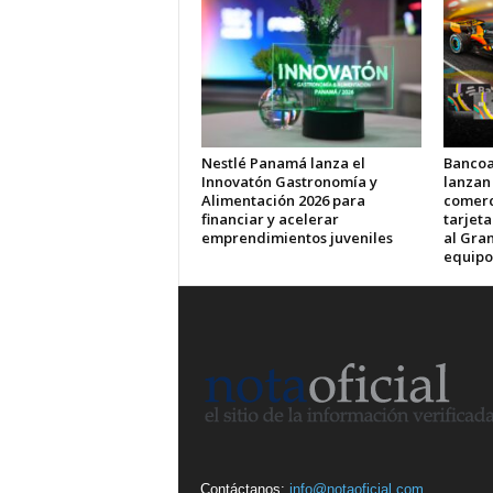
Nestlé Panamá lanza el
Bancoa
Innovatón Gastronomía y
lanzan
Alimentación 2026 para
comerci
financiar y acelerar
tarjet
emprendimientos juveniles
al Gran
equipo
Contáctanos:
info@notaoficial.com