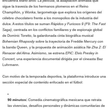
encuentra
Mario Bros: La película
, la adaptación animada que
sigue la travesía de los hermanos plomeros en el Reino
Champiñón, y
Wonka
, largometraje que explora los orígenes del
célebre chocolatero frente a los monopolios de la industria del
dulce. A estos títulos se suman
Rápidos y Furiosos 9 (F9: The Fast
Saga)
, centrada en los conflictos familiares y de espionaje global
de Dominic Toretto, la galardonada cinta biográfica musical
Bohemian Rhapsody
sobre la trayectoria de Freddie Mercury con
la banda Queen, y la propuesta de animación asiática
Ne Zha 2: El
Renacer del Alma
. Asimismo, se estrena
EPiC: Elvis Presley in
Concert
, una experiencia documental dirigida por el cineasta Baz
Luhrmann.
Con motivo de la temporada deportiva, la plataforma introduce una
sección especial de contenido enfocado en el fútbol:
90 minutos:
Comedia cinematográfica mexicana que retrata
las vivencias, desafíos personales y dinámicas comunitarias de