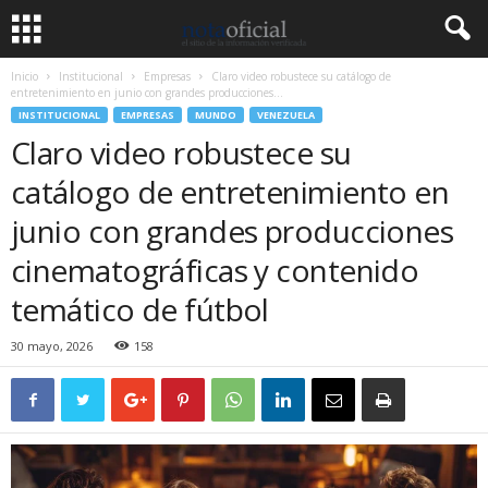
Inicio
Institucional
Empresas
Claro video robustece su catálogo de
entretenimiento en junio con grandes producciones...
INSTITUCIONAL
EMPRESAS
MUNDO
VENEZUELA
Claro video robustece su
catálogo de entretenimiento en
junio con grandes producciones
cinematográficas y contenido
temático de fútbol
30 mayo, 2026
158