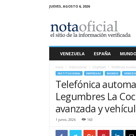
JUEVES, AGOSTO 6, 2026
N
o
t
a
O
f
i
VENEZUELA
ESPAÑA
MUND
c
i
Inicio
Institucional
Empresas
Telefónica automa
a
INSTITUCIONAL
EMPRESAS
MUNDO
VENEZU
l
Telefónica automati
Legumbres La Coch
avanzada y vehícu
1 junio, 2026
163