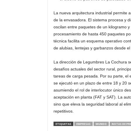
La nueva arquitectura industrial permite
de la envasadora. El sistema procesa y d
oscilan entre paquetes de un kilogramo y
procesamiento de hasta 450 paquetes por
técnica facilita un esquema operativo con
de alubias, lentejas y garbanzos desde e
La dirección de Legumbres La Cochura señ
desafíos actuales del sector rural, princ
tareas de carga pesada. Por su parte, el 
se ejecutó en un plazo de entre 18 y 20 
asumiendo el rol de interlocutor único des
aceptación en planta (FAT y SAT). La auto
sino que eleva la seguridad laboral al el
repetitivos.
ETIQUETAS
EMPRESAS
MUNDO
NOTAS DE PR