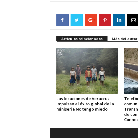
Artículos relacionados
Más del autor
Las locaciones de Veracruz
Telefón
impulsan el éxito global de la
comuni
miniserie No tengo miedo
Transn
de cone
Connec