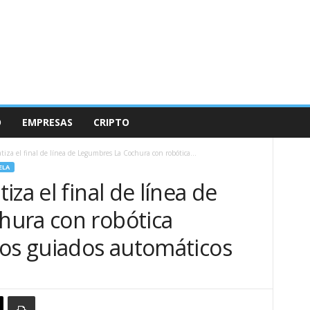
O
EMPRESAS
CRIPTO
tiza el final de línea de Legumbres La Cochura con robótica...
ELA
za el final de línea de
ura con robótica
los guiados automáticos