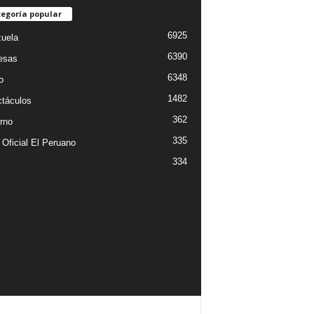
egoría popular
6925
uela
6390
esas
6348
o
1482
táculos
362
rno
335
 Oficial El Peruano
334