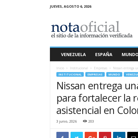
JUEVES, AGOSTO 6, 2026
N
o
t
a
O
f
i
VENEZUELA
ESPAÑA
MUND
c
i
Inicio
Institucional
Empresas
Nissan entrega un
a
INSTITUCIONAL
EMPRESAS
MUNDO
VENEZU
l
Nissan entrega un
para fortalecer la 
asistencial en Col
3 junio, 2026
203