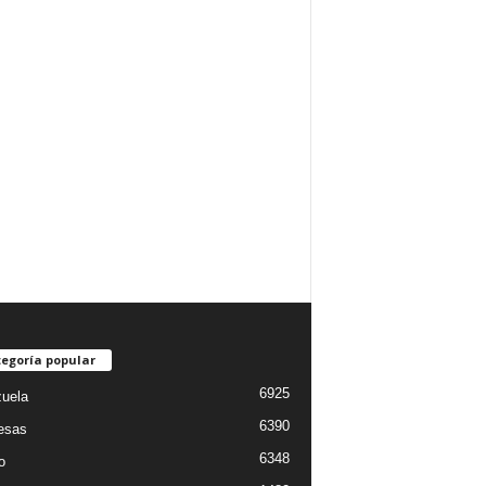
egoría popular
6925
uela
6390
esas
6348
o