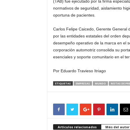
(TAB) fue ejecutado por la firma especia
normativos de seguridad, aislamiento higi
oportuna de pacientes.
Carlos Felipe Caicedo, Gerente General d
por las entidades estatales del orden depar
desempeño operativo de la marca en el seg
corporación automotriz consolida su porta
esenciales y soporte comunitario en el ter
Por Eduardo Travieso Itriago
ETIQUETAS
EMPRESAS
MUNDO
NOTAS DE PR
Artículos relacionados
Más del autor