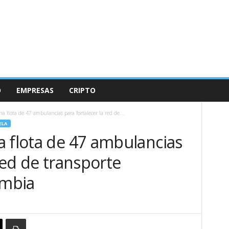
O
EMPRESAS
CRIPTO
a flota de 47 ambulancias para fortalecer la red de...
ELA
a flota de 47 ambulancias
red de transporte
ombia