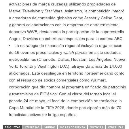
activaciones de marca cruzadas utilizando propiedades de
Marvel Television y Star Wars. Asimismo, la competición integró
a creadores de contenido globales como Jesser y Celine Dept,
y generó colaboraciones con la empresa de entretenimiento
deportivo WWE, destacando la participación de la superestrella
Angelo Dawkins en coberturas especiales para la cadena ABC.
La estrategia de expansión regional incluyó la organización
de 16 eventos presenciales y
watch parties
en siete ciudades
metropolitanas (Charlotte, Dallas, Houston, Los Ángeles, Nueva
York, Toronto y Washington D.C.), atrayendo a más de 14,000
aficionados. Este despliegue en territorio norteamericano contó
con el respaldo de socios comerciales como Walmart,
corporación que dio nombre al programa unificado de patrocinio
y transmisión de ElClásico. Con el cierre del torneo local el
pasado 24 de mayo, el foco de la competición se traslada a la
Copa Mundial de la FIFA 2026, donde participarán más de 70
futbolistas activos de la liga española.
ETIQUETAS
EMPRESAS
MUNDO
NOTAS DE PRENSA
NOTICIAS
VENEZUELA