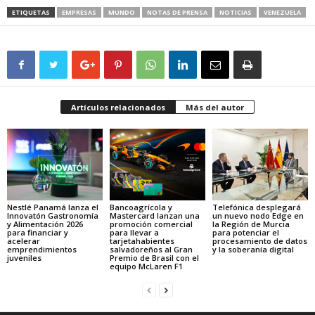
ETIQUETAS
EMPRESAS
MUNDO
NOTAS DE PRENSA
NOTICIAS
VENEZUELA
Artículos relacionados
Más del autor
Nestlé Panamá lanza el
Bancoagrícola y
Telefónica desplegará
Innovatón Gastronomía
Mastercard lanzan una
un nuevo nodo Edge en
y Alimentación 2026
promoción comercial
la Región de Murcia
para financiar y
para llevar a
para potenciar el
acelerar
tarjetahabientes
procesamiento de datos
emprendimientos
salvadoreños al Gran
y la soberanía digital
juveniles
Premio de Brasil con el
equipo McLaren F1