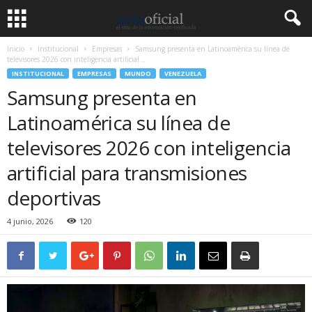
Inicio
Institucional
Empresas
Samsung presenta en Latinoamérica su línea de
televisores 2026 con inteligencia artificial...
INSTITUCIONAL
EMPRESAS
MUNDO
VENEZUELA
Samsung presenta en
Latinoamérica su línea de
televisores 2026 con inteligencia
artificial para transmisiones
deportivas
4 junio, 2026
120