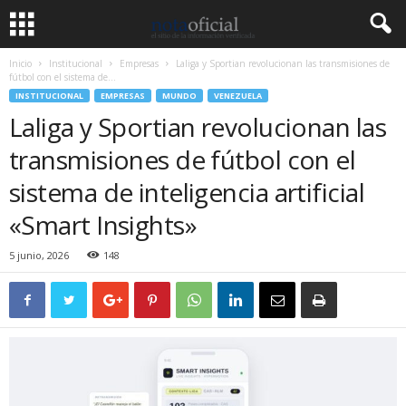
Inicio
Institucional
Empresas
Laliga y Sportian revolucionan las transmisiones de
fútbol con el sistema de...
INSTITUCIONAL
EMPRESAS
MUNDO
VENEZUELA
Laliga y Sportian revolucionan las
transmisiones de fútbol con el
sistema de inteligencia artificial
«Smart Insights»
5 junio, 2026
148