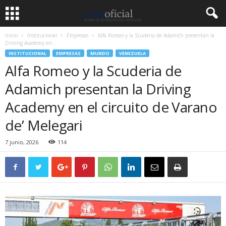
Inicio
Institucional
Empresas
Alfa Romeo y la Scuderia de Adamich presentan la
Driving Academy en...
INSTITUCIONAL
EMPRESAS
MUNDO
VENEZUELA
Alfa Romeo y la Scuderia de
Adamich presentan la Driving
Academy en el circuito de Varano
de’ Melegari
7 junio, 2026
114