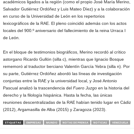
académicos ligados a la región (como el propio José María Merino,
Salvador Gutiérrez Ordóñez y Luis Mateo Díez) y a la colaboración
en curso de la Universidad de León en los repertorios
lexicográficos de la RAE. El pleno coincidió además con los actos
locales del 900.º aniversario del fallecimiento de la reina Urraca I
de León.
En el bloque de testimonios biográficos, Merino recordó al crítico
astorgano Ricardo Gullón (silla c), mientras que Ignacio Bosque
rememoró al traductor berciano Valentín García Yebra (silla n). Por
su parte, Gutiérrez Ordóñez abordó las líneas de investigación
conjuntas entre la RAE y la universidad local, y José Antonio
Pascual analizó la trascendencia del
Fuero Juzgo
en la historia del
derecho y la filología hispánica. Hasta la fecha, las únicas
reuniones descentralizadas de la RAE habían tenido lugar en Cádiz
(2012), Argamasilla de Alba (2015) y Zaragoza (2023).
ETIQUETAS
EMPRESAS
MUNDO
NOTAS DE PRENSA
NOTICIAS
VENEZUELA