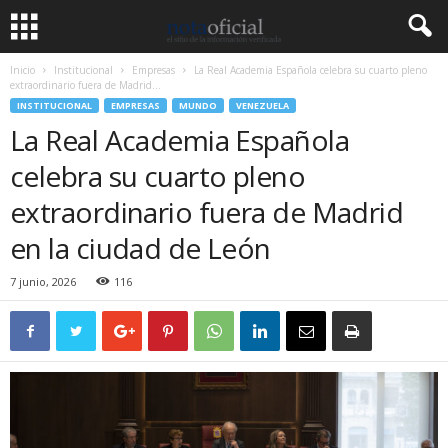
Inicio
Institucional
Empresas
La Real Academia Española celebra su cuarto pleno
extraordinario fuera de Madrid...
INSTITUCIONAL
EMPRESAS
MUNDO
VENEZUELA
La Real Academia Española
celebra su cuarto pleno
extraordinario fuera de Madrid
en la ciudad de León
7 junio, 2026
116