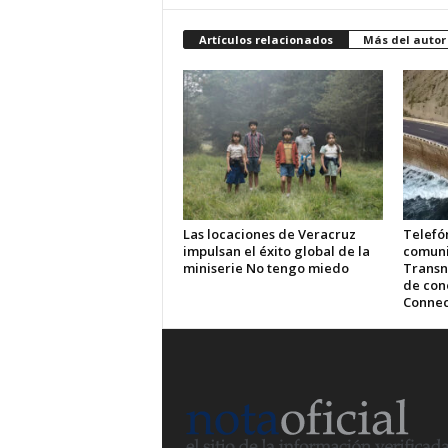
Artículos relacionados
Más del autor
Las locaciones de Veracruz
Telefón
impulsan el éxito global de la
comuni
miniserie No tengo miedo
Transn
de cone
Connec