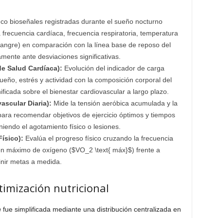
nco bioseñales registradas durante el sueño nocturno
a frecuencia cardíaca, frecuencia respiratoria, temperatura
 sangre) en comparación con la línea base de reposo del
amente ante desviaciones significativas.
de Salud Cardíaca):
Evolución del indicador de carga
sueño, estrés y actividad con la composición corporal del
icada sobre el bienestar cardiovascular a largo plazo.
ascular Diaria):
Mide la tensión aeróbica acumulada y la
ra recomendar objetivos de ejercicio óptimos y tiempos
iendo el agotamiento físico o lesiones.
ísico):
Evalúa el progreso físico cruzando la frecuencia
men máximo de oxígeno (
$VO_2 \text{ máx}$
) frente a
inir metas a medida.
timización nutricional
h
fue simplificada mediante una distribución centralizada en