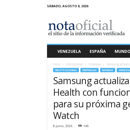
SÁBADO, AGOSTO 8, 2026
N
o
t
a
O
f
i
VENEZUELA
ESPAÑA
MUND
c
i
Inicio
Institucional
Empresas
Samsung actualiza
a
INSTITUCIONAL
EMPRESAS
MUNDO
VENEZU
l
Samsung actualiza
Health con funcione
para su próxima g
Watch
8 junio, 2026
146