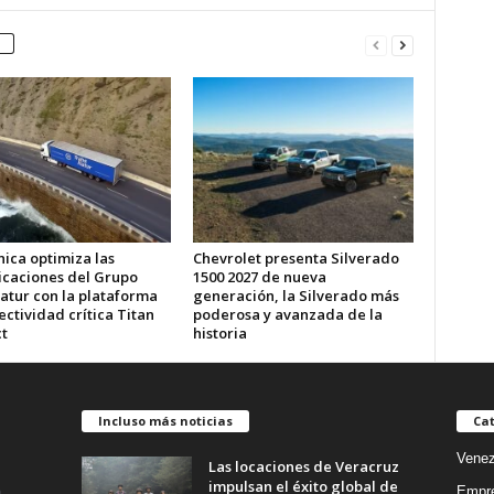
ica optimiza las
Chevrolet presenta Silverado
caciones del Grupo
1500 2027 de nueva
atur con la plataforma
generación, la Silverado más
ctividad crítica Titan
poderosa y avanzada de la
t
historia
Incluso más noticias
Cat
Venez
Las locaciones de Veracruz
impulsan el éxito global de
Empr