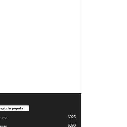
egoría popular
6925
uela
6390
esas