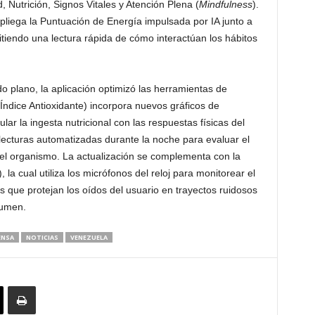
, Nutrición, Signos Vitales y Atención Plena (
Mindfulness
).
spliega la Puntuación de Energía impulsada por IA junto a
tiendo una lectura rápida de cómo interactúan los hábitos
 plano, la aplicación optimizó las herramientas de
Índice Antioxidante) incorpora nuevos gráficos de
ular la ingesta nutricional con las respuestas físicas del
lecturas automatizadas durante la noche para evaluar el
 el organismo. La actualización se complementa con la
, la cual utiliza los micrófonos del reloj para monitorear el
as que protejan los oídos del usuario en trayectos ruidosos
lumen.
ENSA
NOTICIAS
VENEZUELA