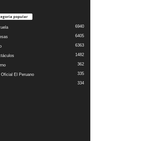
egoría popular
6940
uela
6405
esas
6363
o
1482
táculos
362
rno
335
 Oficial El Peruano
334