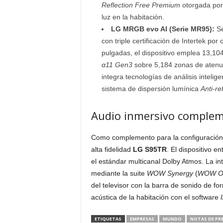
Reflection Free Premium
otorgada por 
luz en la habitación.
LG MRGB evo AI (Serie MR95):
Se
con triple certificación de Intertek po
pulgadas, el dispositivo emplea 13,104
α11 Gen3
sobre 5,184 zonas de atenuac
integra tecnologías de análisis inteli
sistema de dispersión lumínica
Anti-re
Audio inmersivo complem
Como complemento para la configuración 
alta fidelidad
LG S95TR
. El dispositivo 
el estándar multicanal Dolby Atmos. La in
mediante la suite
WOW Synergy
(
WOW Or
del televisor con la barra de sonido de fo
acústica de la habitación con el software
ETIQUETAS
EMPRESAS
MUNDO
NOTAS DE PR