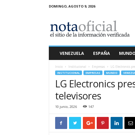
DOMINGO, AGOSTO 9, 2026
N
o
t
a
O
f
i
VENEZUELA
ESPAÑA
MUND
c
i
Inicio
Institucional
Empresas
LG Electronics pr
a
INSTITUCIONAL
EMPRESAS
MUNDO
VENEZU
l
LG Electronics pre
televisores
10 junio, 2026
147