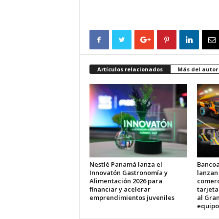
Artículos relacionados
Más del autor
Nestlé Panamá lanza el
Bancoa
Innovatón Gastronomía y
lanzan
Alimentación 2026 para
comerci
financiar y acelerar
tarjet
emprendimientos juveniles
al Gran
equipo