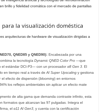
e inteligencia artificial y tecnologías de retroiluminación
n brillo y fidelidad cromática con el mercado de pantallas
 para la visualización doméstica
es arquitecturas de hardware de visualización dirigidas a
QNED70, QNED85 y QNED90):
Encabezada por una
combina la tecnología
Dynamic QNED Color Pro
—que
en el estándar DCI-P3— con un procesador
α8 Gen 3
. El
do en tiempo real a través de
AI Super Upscaling
y gestiona
 el efecto de dispersión (
blooming
) en entornos
4% los reflejos ambientales sin aplicar un efecto mate
gmento de alta gama que demanda contraste infinito, esta
on formatos que alcanzan las 97 pulgadas. Integra el
firma, el
α11 AI Gen3
, y cuenta con la certificación