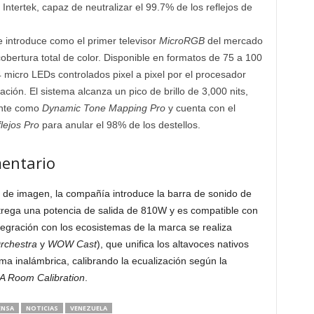
Intertek, capaz de neutralizar el 99.7% de los reflejos de
 introduce como el primer televisor
MicroRGB
del mercado
r cobertura total de color. Disponible en formatos de 75 a 100
 micro LEDs controlados pixel a pixel por el procesador
ión. El sistema alcanza un pico de brillo de 3,000 nits,
gente como
Dynamic Tone Mapping Pro
y cuenta con el
flejos Pro
para anular el 98% de los destellos.
entario
de imagen, la compañía introduce la barra de sonido de
entrega una potencia de salida de 810W y es compatible con
tegración con los ecosistemas de la marca se realiza
chestra
y
WOW Cast
), que unifica los altavoces nativos
rma inalámbrica, calibrando la ecualización según la
IA Room Calibration
.
ENSA
NOTICIAS
VENEZUELA