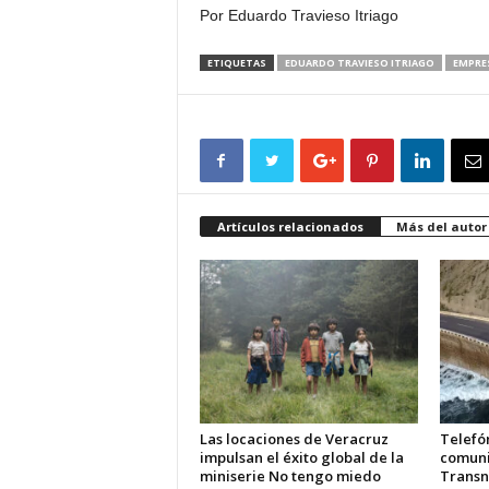
Por Eduardo Travieso Itriago
ETIQUETAS
EDUARDO TRAVIESO ITRIAGO
EMPRE
Artículos relacionados
Más del autor
Las locaciones de Veracruz
Telefón
impulsan el éxito global de la
comuni
miniserie No tengo miedo
Transn