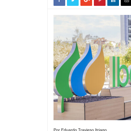
Por Eduardo Travieso Itriago