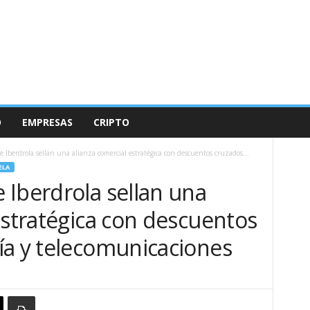
O
EMPRESAS
CRIPTO
 Iberdrola sellan una alianza comercial estratégica con descuentos cruzados...
ELA
 Iberdrola sellan una
estratégica con descuentos
ía y telecomunicaciones