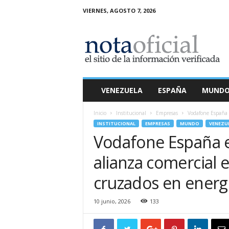
VIERNES, AGOSTO 7, 2026
N
o
t
a
O
f
i
VENEZUELA
ESPAÑA
MUND
c
i
Inicio
Institucional
Empresas
Vodafone España e
a
INSTITUCIONAL
EMPRESAS
MUNDO
VENEZU
l
Vodafone España e
alianza comercial 
cruzados en energ
10 junio, 2026
133