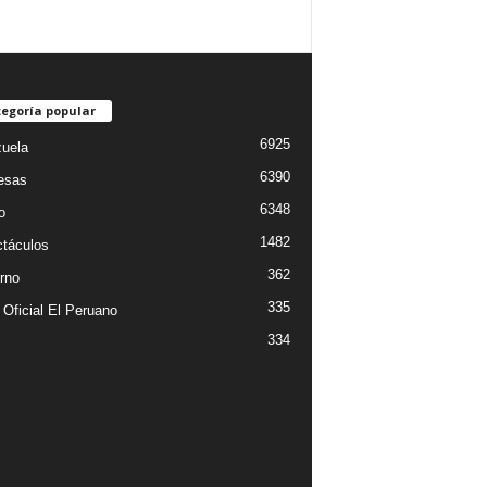
egoría popular
6925
uela
6390
esas
6348
o
1482
táculos
362
rno
335
 Oficial El Peruano
334