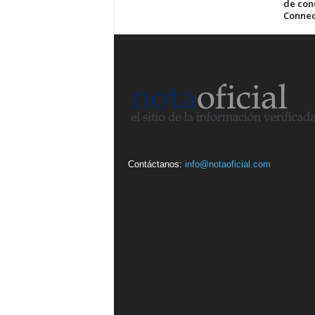
de cone
Connec
Contáctanos:
info@notaoficial.com