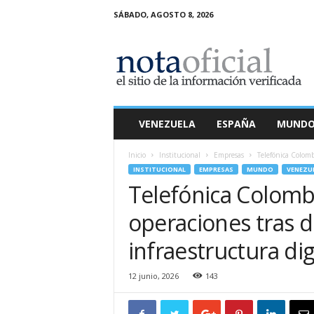
SÁBADO, AGOSTO 8, 2026
N
o
t
a
O
f
i
VENEZUELA
ESPAÑA
MUND
c
i
Inicio
Institucional
Empresas
Telefónica Colomb
a
INSTITUCIONAL
EMPRESAS
MUNDO
VENEZU
l
Telefónica Colomb
operaciones tras 
infraestructura dig
12 junio, 2026
143