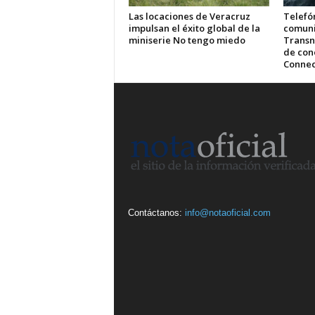
Las locaciones de Veracruz
Telefón
impulsan el éxito global de la
comuni
miniserie No tengo miedo
Transn
de cone
Connec
Contáctanos:
info@notaoficial.com