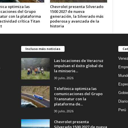
ica optimiza las
Chevrolet presenta Silverado
caciones del Grupo
1500 2027 de nueva
atur con la plataforma
generación, la Silverado más
ctividad crítica Titan
poderosa y avanzada de la
t
historia
Incluso más noticias
Cat
Venez
Las locaciones de Veracruz
impulsan el éxito global de
Empr
la miniserie...
Mund
30 julio, 2026
Espec
Telefónica optimiza las
Gobie
comunicaciones del Grupo
Transnatur con la
Diario
plataforma de...
Perú
30 julio, 2026
Chevrolet presenta
Silverado 1500 2027 de nueva