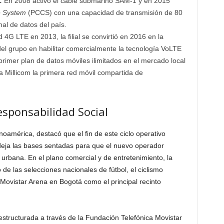
:
En 2008 activó el cable submarino SAM-1 y en 2015
e System
(PCCS) con una capacidad de transmisión de 80
nal de datos del país.
d 4G LTE en 2013, la filial se convirtió en 2016 en la
el grupo en habilitar comercialmente la tecnología VoLTE
primer plan de datos móviles ilimitados en el mercado local
 a Millicom la primera red móvil compartida de
esponsabilidad Social
américa, destacó que el fin de este ciclo operativo
deja las bases sentadas para que el nuevo operador
 urbana. En el plano comercial y de entretenimiento, la
de las selecciones nacionales de fútbol, el ciclismo
 Movistar Arena en Bogotá como el principal recinto
l estructurada a través de la Fundación Telefónica Movistar