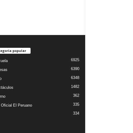
egoría popular
6925
uela
6390
esas
6348
o
1482
táculos
362
rno
335
 Oficial El Peruano
334