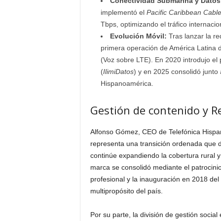
Conectividad Submarina y Datos
implementó el
Pacific Caribbean Cabl
Tbps, optimizando el tráfico internacio
Evolución Móvil:
Tras lanzar la re
primera operación de América Latina d
(Voz sobre LTE). En 2020 introdujo el 
(
IlimiDatos
) y en 2025 consolidó junto
Hispanoamérica.
Gestión de contenido y R
Alfonso Gómez, CEO de Telefónica Hispano
representa una transición ordenada que 
continúe expandiendo la cobertura rural y
marca se consolidó mediante el patrocinio 
profesional y la inauguración en 2018 del
multipropósito del país.
Por su parte, la división de gestión socia