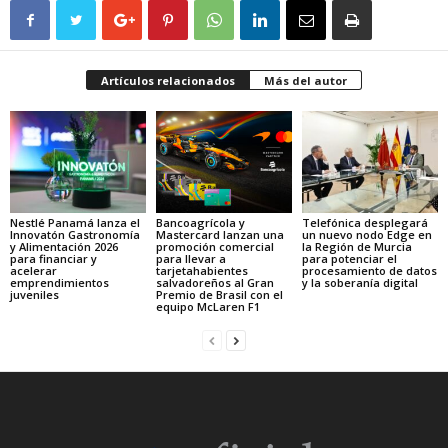
Artículos relacionados
Más del autor
Nestlé Panamá lanza el
Bancoagrícola y
Telefónica desplegará
Innovatón Gastronomía
Mastercard lanzan una
un nuevo nodo Edge en
y Alimentación 2026
promoción comercial
la Región de Murcia
para financiar y
para llevar a
para potenciar el
acelerar
tarjetahabientes
procesamiento de datos
emprendimientos
salvadoreños al Gran
y la soberanía digital
juveniles
Premio de Brasil con el
equipo McLaren F1