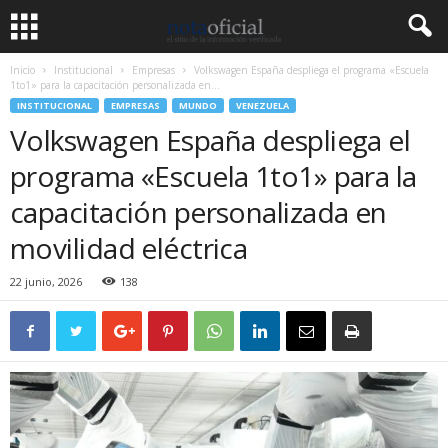
Inicio
Institucional
Empresas
Volkswagen España despliega el programa «Escuela
1to1» para la capacitación personalizada en...
INSTITUCIONAL
EMPRESAS
MUNDO
VENEZUELA
Volkswagen España despliega el
programa «Escuela 1to1» para la
capacitación personalizada en
movilidad eléctrica
22 junio, 2026
138