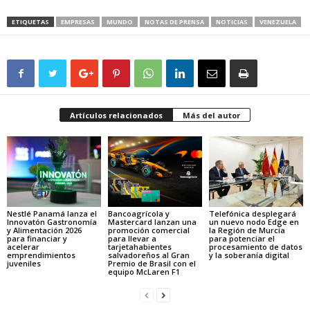
ETIQUETAS
EMPRESAS
MUNDO
NOTAS DE PRENSA
NOTICIAS
VENEZUELA
Artículos relacionados
Más del autor
Nestlé Panamá lanza el
Bancoagrícola y
Telefónica desplegará
Innovatón Gastronomía
Mastercard lanzan una
un nuevo nodo Edge en
y Alimentación 2026
promoción comercial
la Región de Murcia
para financiar y
para llevar a
para potenciar el
acelerar
tarjetahabientes
procesamiento de datos
emprendimientos
salvadoreños al Gran
y la soberanía digital
juveniles
Premio de Brasil con el
equipo McLaren F1