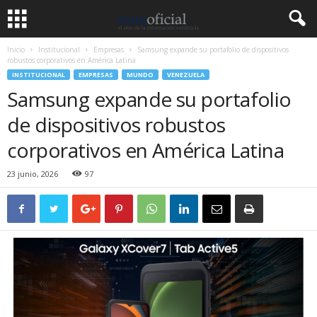
Inicio
Institucional
Empresas
Samsung expande su portafolio de dispositivos
robustos corporativos en América Latina
INSTITUCIONAL
EMPRESAS
MUNDO
VENEZUELA
Samsung expande su portafolio
de dispositivos robustos
corporativos en América Latina
23 junio, 2026
97