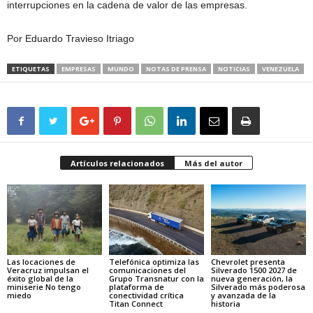
interrupciones en la cadena de valor de las empresas.
Por Eduardo Travieso Itriago
ETIQUETAS
EMPRESAS
MUNDO
NOTAS DE PRENSA
NOTICIAS
VENEZUELA
Artículos relacionados
Más del autor
Las locaciones de
Telefónica optimiza las
Chevrolet presenta
Veracruz impulsan el
comunicaciones del
Silverado 1500 2027 de
éxito global de la
Grupo Transnatur con la
nueva generación, la
miniserie No tengo
plataforma de
Silverado más poderosa
miedo
conectividad crítica
y avanzada de la
Titan Connect
historia