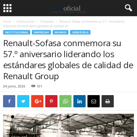
Inicio
Institucional
Empresas
Renault-Sofasa conmemora su 57.º aniversario
liderando los estándares globales de calidad de...
INSTITUCIONAL
EMPRESAS
MUNDO
VENEZUELA
Renault-Sofasa conmemora su
57.º aniversario liderando los
estándares globales de calidad de
Renault Group
24 junio, 2026
101