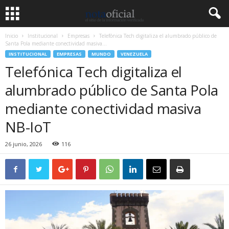
Inicio
Institucional
Empresas
Telefónica Tech digitaliza el alumbrado público de
Santa Pola mediante conectividad masiva...
INSTITUCIONAL
EMPRESAS
MUNDO
VENEZUELA
Telefónica Tech digitaliza el
alumbrado público de Santa Pola
mediante conectividad masiva
NB-IoT
26 junio, 2026
116