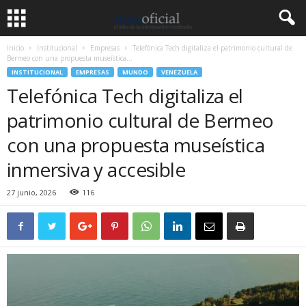
Inicio
Institucional
Empresas
Telefónica Tech digitaliza el patrimonio cultural de
Bermeo con una propuesta museística...
INSTITUCIONAL
EMPRESAS
MUNDO
VENEZUELA
Telefónica Tech digitaliza el
patrimonio cultural de Bermeo
con una propuesta museística
inmersiva y accesible
27 junio, 2026
116