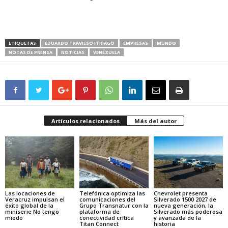
ETIQUETAS
EDUARDO TRAVIESO ITRIAGO
EMPRESAS
MUNDO
NOTAS DE PRENSA
NOTICIAS
VENEZUELA
Artículos relacionados
Más del autor
Las locaciones de
Telefónica optimiza las
Chevrolet presenta
Veracruz impulsan el
comunicaciones del
Silverado 1500 2027 de
éxito global de la
Grupo Transnatur con la
nueva generación, la
miniserie No tengo
plataforma de
Silverado más poderosa
miedo
conectividad crítica
y avanzada de la
Titan Connect
historia