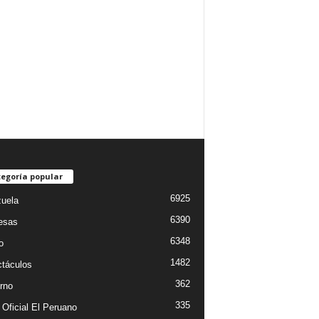
egoría popular
6925
uela
6390
esas
6348
o
1482
táculos
362
rno
335
 Oficial El Peruano