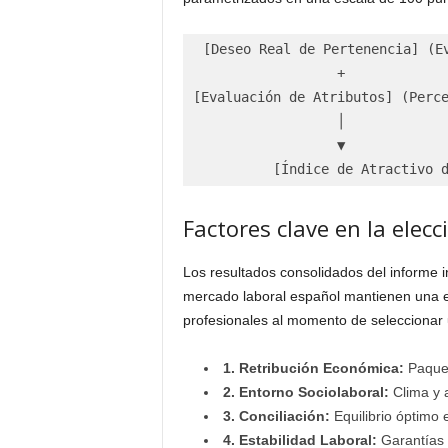
[Deseo Real de Pertenencia] (E
                  +

[Evaluación de Atributos] (Perce
                  │

                  ▼

Factores clave en la elec
Los resultados consolidados del informe i
mercado laboral español mantienen una estr
profesionales al momento de seleccionar
1. Retribución Económica:
Paquete
2. Entorno Sociolaboral:
Clima y a
3. Conciliación:
Equilibrio óptimo 
4. Estabilidad Laboral:
Garantías 