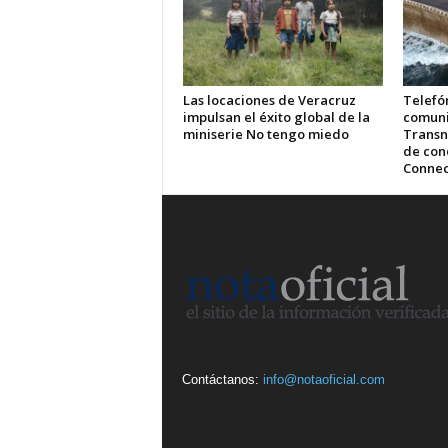
Las locaciones de Veracruz
Telefón
impulsan el éxito global de la
comuni
miniserie No tengo miedo
Transn
de cone
Connec
Contáctanos:
info@notaoficial.com