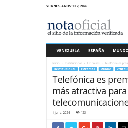
VIERNES, AGOSTO 7, 2026
N
o
t
a
O
f
i
VENEZUELA
ESPAÑA
MUND
c
i
Inicio
Institucional
Empresas
Telefónica es pre
a
INSTITUCIONAL
EMPRESAS
MUNDO
VENEZU
l
Telefónica es pre
más atractiva para 
telecomunicacione
1 julio, 2026
123